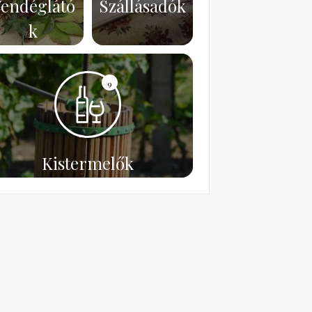
endéglátó
Szállásadók
k
9
Kistermelők