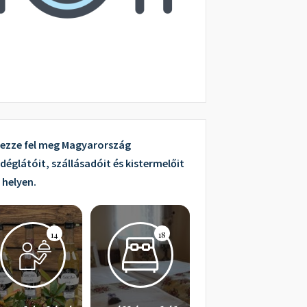
ezze fel meg Magyarország
déglátóit, szállásadóit és kistermelőit
 helyen.
14
18