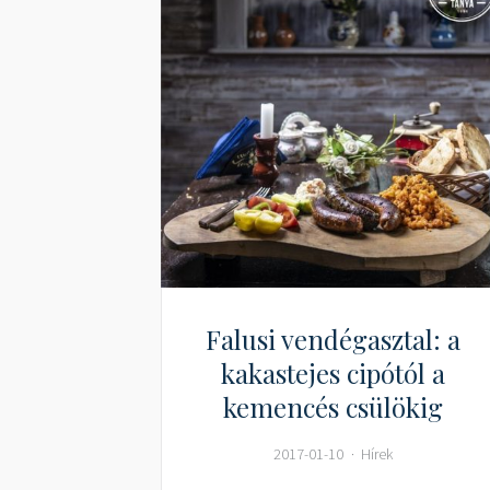
Falusi vendégasztal: a
kakastejes cipótól a
kemencés csülökig
2017-01-10
Hírek