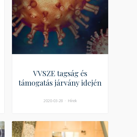
VVSZE tagság és
támogatás járvány idején
2020-03-28
Hírek