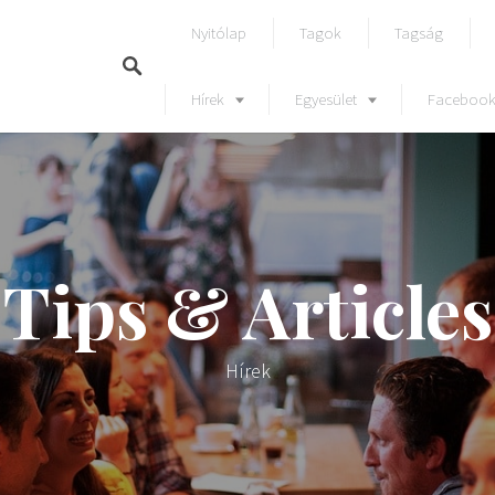
Nyitólap
Tagok
Tagság
Hírek
Egyesület
Faceboo
Listings
ry
Tips & Articles
Hírek