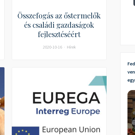
Összefogás az őstermelők
és családi gazdaságok
fejlesztéséért
2020-10-16
Hírek
Fed
ven
egy