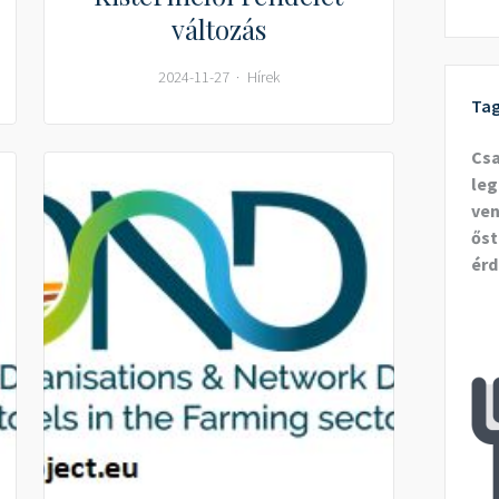
változás
2024-11-27
Hírek
Ta
Cs
leg
ven
őst
érd