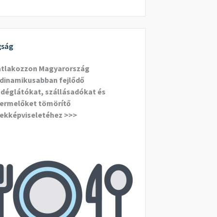
gság
atlakozzon Magyarország
dinamikusabban fejlődő
déglátókat, szállásadókat és
ermelőket tömörítő
ekképviseletéhez >>>