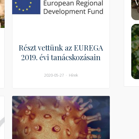
V
Részt vettünk az EUREGA
2019. évi tanácskozásain
2020-05-27
Hírek