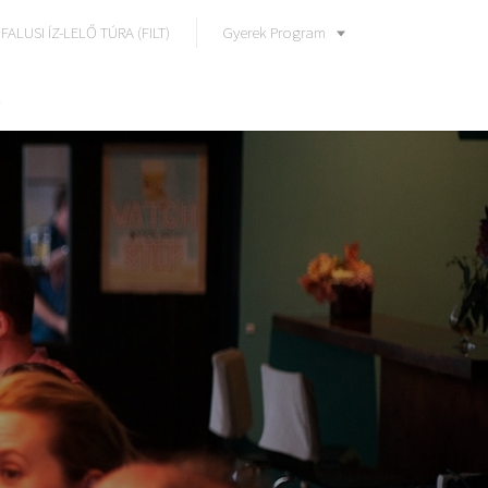
FALUSI ÍZ-LELŐ TÚRA (FILT)
Gyerek Program
k