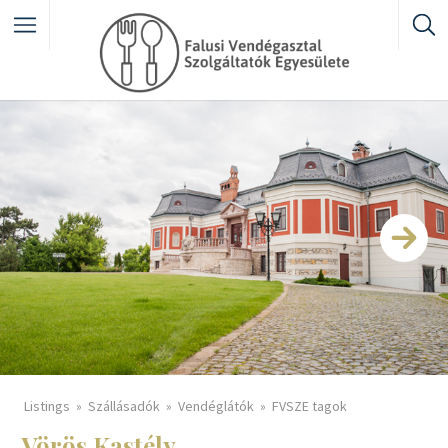
Featured Listings
Category
Listings
Szállásadók
Vendéglátók
FVSZE tagok
Vörös Kastély