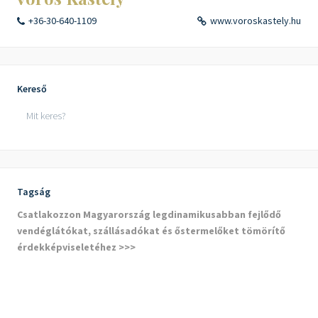
+36-30-640-1109
www.voroskastely.hu
Kereső
Tagság
Csatlakozzon Magyarország legdinamikusabban fejlődő
vendéglátókat, szállásadókat és őstermelőket tömörítő
érdekképviseletéhez >>>