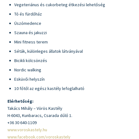
Vegeteriánus és cukorbeteg étkezési lehetőség
Tó és fürdőház
Úszómedence
Szauna és jakuzzi
Mini fitness terem
Séták, különleges állatok látványával
Bicikli kölcsönzés
Nordic walking
Esküvői helyszín
10 főtől az egész kastély lefoglalható
Elérhetőség:
Takács Mihály – Vörös Kastély
H-6043, Kunbaracs, Csarada dűlő 1.
+36 30 640-1109
www.voroskastely.hu
www.facebook.com/voroskastely