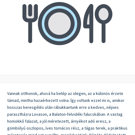
Vannak otthonok, ahová ha belép az idegen, az a különös érzete
támad, mintha hazaérkezett volna. Így voltunk ezzel mi is, amikor
hosszas keresgélés után rábukkantunk erre a kedves, népies
parasztházra Lovason, a Balaton-felvidéki falucskában. A vastag
homokkő falazat, a jól méretezett, árnyékot adó eresz, a
gömbölyű oszlopos, íves tornácos rész, a tágas terek, a praktikus