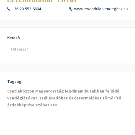
+36-20-553-6604
www.levendula-vendeghaz.hu
Kereső
Tagság
Csatlakozzon Magyarország legdinamikusabban fejlődő
vendéglátókat, szállásadókat és őstermelőket tömörítő
érdekképviseletéhez >>>