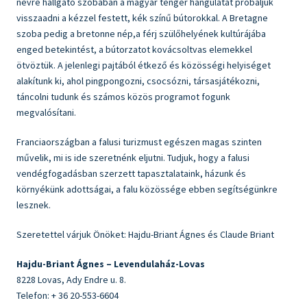
névre hallgató szobában a magyar tenger hangulatát próbáljuk
visszaadni a kézzel festett, kék színű bútorokkal. A Bretagne
szoba pedig a bretonne nép,a férj szülőhelyének kultúrájába
enged betekintést, a bútorzatot kovácsoltvas elemekkel
ötvöztük. A jelenlegi pajtából étkező és közösségi helyiséget
alakítunk ki, ahol pingpongozni, csocsózni, társasjátékozni,
táncolni tudunk és számos közös programot fogunk
megvalósítani.
Franciaországban a falusi turizmust egészen magas szinten
művelik, mi is ide szeretnénk eljutni. Tudjuk, hogy a falusi
vendégfogadásban szerzett tapasztalataink, házunk és
környékünk adottságai, a falu közössége ebben segítségünkre
lesznek.
Szeretettel várjuk Önöket: Hajdu-Briant Ágnes és Claude Briant
Hajdu-Briant Ágnes – Levendulaház-Lovas
8228 Lovas, Ady Endre u. 8.
Telefon: + 36 20-553-6604