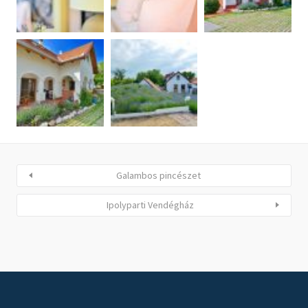
Galambos pincészet
Ipolyparti Vendégház