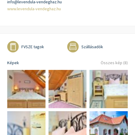
info@levendula-vendeghaz.hu
www.levendula-vendeghaz.hu
FVSZE tagok
Szállásadók
Képek
Összes kép (8)