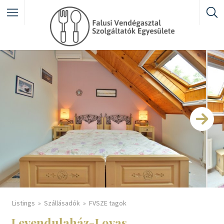
Featured Listings
Category
Listings
Szállásadók
FVSZE tagok
Levendulaház-Lovas