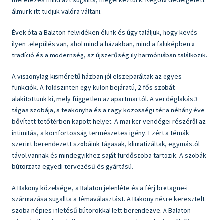
méretezés mind azt sugallta, megérkeztünk. Régóta dédelgetett
álmunk itt tudjuk valóra váltani.
Évek óta a Balaton-felvidéken élünk és úgy találjuk, hogy kevés
ilyen település van, ahol mind a házakban, mind a faluképben a
tradíció és a modernség, az újszerűség ily harmóniában találkozik.
A viszonylag kisméretű házban jól elszeparáltak az egyes
funkciók. A földszinten egy külön bejáratú, 2 fős szobát
alakítottunk ki, mely független az apartmantól. A vendéglakás 3
tágas szobája, a teakonyha és a nagy közösségi tér a néhány éve
bővített tetőtérben kapott helyet. A mai kor vendégei részéről az
intimitás, a komfortosság természetes igény. Ezért a témák
szerint berendezett szobáink tágasak, klimatizáltak, egymástól
távol vannak és mindegyikhez saját fürdőszoba tartozik. A szobák
bútorzata egyedi tervezésű és gyártású.
A Bakony közelsége, a Balaton jelenléte és a férj bretagne-i
származása sugallta a témaválasztást. A Bakony névre keresztelt
szoba népies ihletésű bútorokkal lett berendezve. A Balaton