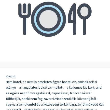
Kikötő
Nem hotel, de nem is emeletes ágyas hostel ez, aminek óriási
előnye – a hangulatos belső tér mellett – a kellemes kis kert, ahol
az egész napot olvasgatással, napozással, fröccsözéssel
tölthetjük, senki nem fog zavarni.Mindszentkálla központjától –
vagyis a templomtól és a közösségi térként igazán jól működő Káli