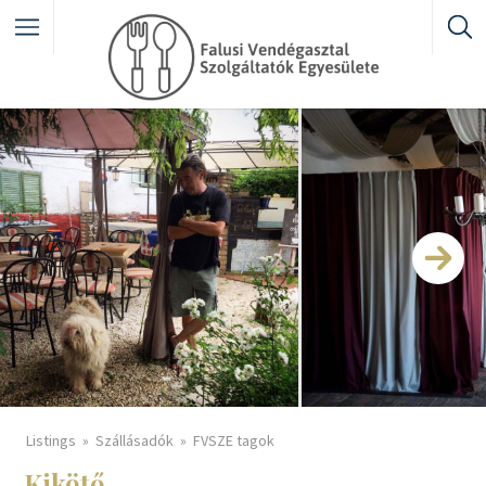
Featured Listings
Category
Listings
Szállásadók
FVSZE tagok
Kikötő