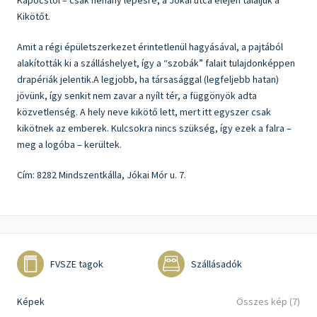
Kapocstól – csak néhány lépésre, a Jókai utca elején találjuk a
Kikötőt.
Amit a régi épületszerkezet érintetlenül hagyásával, a pajtából
alakították ki a szálláshelyet, így a “szobák” falait tulajdonképpen
drapériák jelentik.A legjobb, ha társasággal (legfeljebb hatan)
jövünk, így senkit nem zavar a nyílt tér, a függönyök adta
közvetlenség. A hely neve kikötő lett, mert itt egyszer csak
kikötnek az emberek. Kulcsokra nincs szükség, így ezek a falra –
meg a logóba – kerültek.
Cím: 8282 Mindszentkálla, Jókai Mór u. 7.
FVSZE tagok
Szállásadók
Képek
Összes kép (7)